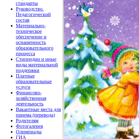
стандарты
Руководство.
Педагогический
состав
Материально-
техническое
обеспечение и
оснащенность
образовательного
процесса
Стипендии и иные
виды материальной
поддержки
Платные
образовательные
услуги
Финансово-
хозяйственная
деятельность
Вакантные места для
приема (перевода)
Родителям
Фотогалерея
Олимпиады
ГИА